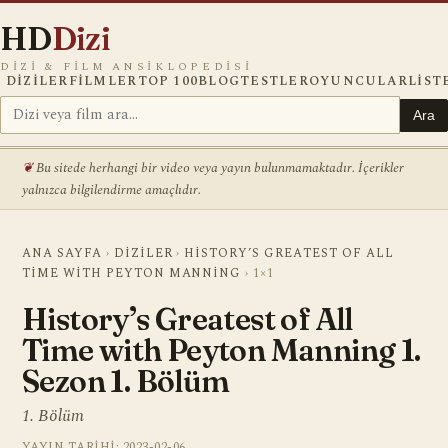
HD
Dizi
DIZI & FILM ANSIKLOPEDISI
DIZILER
FILMLER
TOP 100
BLOG
TESTLER
OYUNCULAR
LIST
Ara
Bu sitede herhangi bir video veya yayın bulunmamaktadır. İçerikler
yalnızca bilgilendirme amaçlıdır.
ANA SAYFA
›
DIZILER
›
HISTORY’S GREATEST OF ALL
TIME WITH PEYTON MANNING
›
1×1
History’s Greatest of All
Time with Peyton Manning 1.
Sezon 1. Bölüm
1. Bölüm
YAYIN TARIHI: 2023-02-06