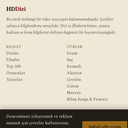
HD
Dizi
Bu sitede herhangi bir video veya yayın bulunmamaktadır. İçerikler
yalnızca bilgilendirme amaçlıdır. Dizi ve filmlerin künye, oyuncu
kadrosu ve konu bilgilerini derleyen bağımsız bir başvuru kaynağıdır.
KEŞFET
TÜRLER
Diziler
Dram
Filmler
Suç
Top 100
Komedi
Oyuncular
Aksiyon
Yazarlar
Gerilim
Gizem
Macera
Bilim Kurgu & Fantazi
KURUMSAL
Deneyiminizi iyileştirmek ve reklam
Hakkımızda
sunmak için çerezler kullanıyoruz.
Editoryal İlkeler
Kabul ediyorum