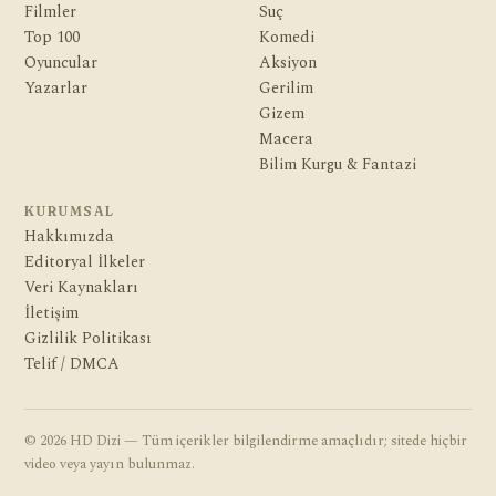
Filmler
Suç
Top 100
Komedi
Oyuncular
Aksiyon
Yazarlar
Gerilim
Gizem
Macera
Bilim Kurgu & Fantazi
KURUMSAL
Hakkımızda
Editoryal İlkeler
Veri Kaynakları
İletişim
Gizlilik Politikası
Telif / DMCA
© 2026 HD Dizi — Tüm içerikler bilgilendirme amaçlıdır; sitede hiçbir
video veya yayın bulunmaz.