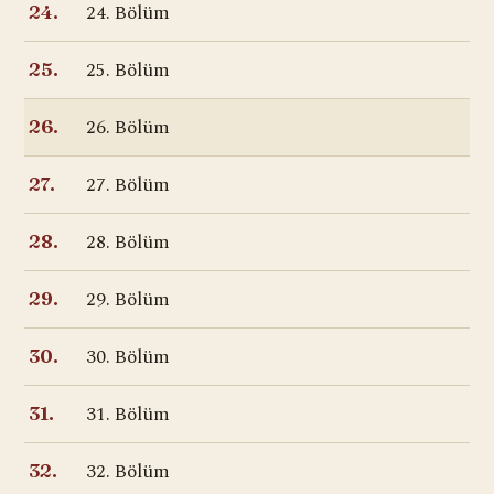
24. Bölüm
24.
25. Bölüm
25.
26. Bölüm
26.
27. Bölüm
27.
28. Bölüm
28.
29. Bölüm
29.
30. Bölüm
30.
31. Bölüm
31.
32. Bölüm
32.