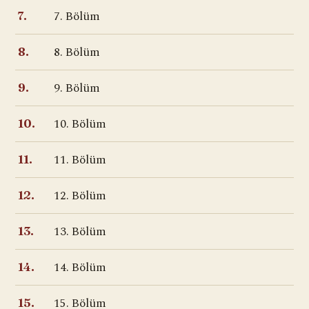
7. Bölüm
7.
8. Bölüm
8.
9. Bölüm
9.
10. Bölüm
10.
11. Bölüm
11.
12. Bölüm
12.
13. Bölüm
13.
14. Bölüm
14.
15. Bölüm
15.