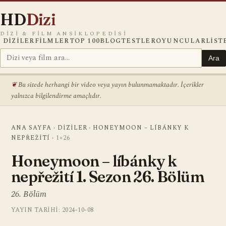
HD
Dizi
DIZI & FILM ANSIKLOPEDISI
DIZILER
FILMLER
TOP 100
BLOG
TESTLER
OYUNCULAR
LIST
Ara
Bu sitede herhangi bir video veya yayın bulunmamaktadır. İçerikler
yalnızca bilgilendirme amaçlıdır.
ANA SAYFA
›
DIZILER
›
HONEYMOON – LÍBÁNKY K
NEPŘEŽITÍ
›
1×26
Honeymoon – líbánky k
nepřežití 1. Sezon 26. Bölüm
26. Bölüm
YAYIN TARIHI: 2024-10-08