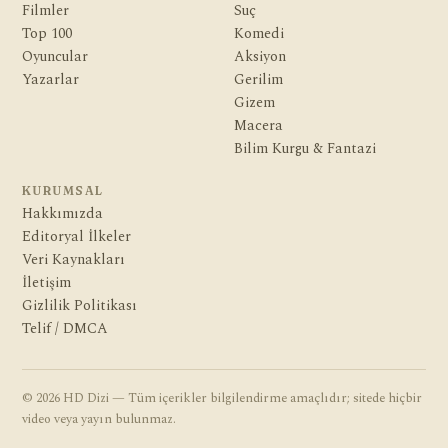
Filmler
Suç
Top 100
Komedi
Oyuncular
Aksiyon
Yazarlar
Gerilim
Gizem
Macera
Bilim Kurgu & Fantazi
KURUMSAL
Hakkımızda
Editoryal İlkeler
Veri Kaynakları
İletişim
Gizlilik Politikası
Telif / DMCA
© 2026 HD Dizi — Tüm içerikler bilgilendirme amaçlıdır; sitede hiçbir
video veya yayın bulunmaz.