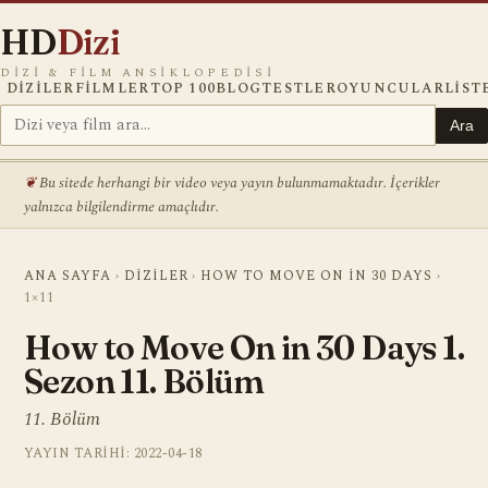
HD
Dizi
DIZI & FILM ANSIKLOPEDISI
DIZILER
FILMLER
TOP 100
BLOG
TESTLER
OYUNCULAR
LIST
Ara
Bu sitede herhangi bir video veya yayın bulunmamaktadır. İçerikler
yalnızca bilgilendirme amaçlıdır.
ANA SAYFA
›
DIZILER
›
HOW TO MOVE ON IN 30 DAYS
›
1×11
How to Move On in 30 Days 1.
Sezon 11. Bölüm
11. Bölüm
YAYIN TARIHI: 2022-04-18