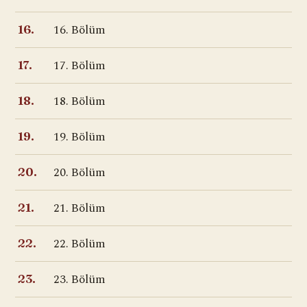
16. Bölüm
16.
17. Bölüm
17.
18. Bölüm
18.
19. Bölüm
19.
20. Bölüm
20.
21. Bölüm
21.
22. Bölüm
22.
23. Bölüm
23.