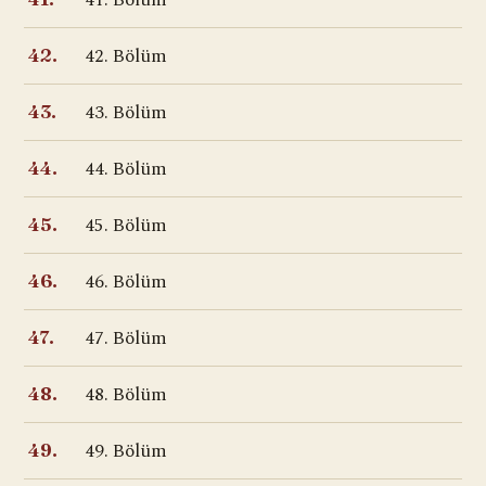
41. Bölüm
42. Bölüm
42.
43. Bölüm
43.
44. Bölüm
44.
45. Bölüm
45.
46. Bölüm
46.
47. Bölüm
47.
48. Bölüm
48.
49. Bölüm
49.