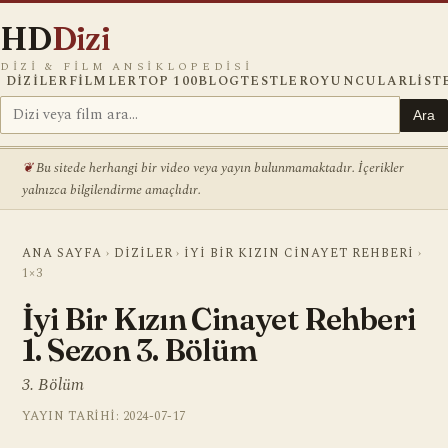
HD
Dizi
DIZI & FILM ANSIKLOPEDISI
DIZILER
FILMLER
TOP 100
BLOG
TESTLER
OYUNCULAR
LIST
Ara
Bu sitede herhangi bir video veya yayın bulunmamaktadır. İçerikler
yalnızca bilgilendirme amaçlıdır.
ANA SAYFA
›
DIZILER
›
İYI BIR KIZIN CINAYET REHBERI
›
1×3
İyi Bir Kızın Cinayet Rehberi
1. Sezon 3. Bölüm
3. Bölüm
YAYIN TARIHI: 2024-07-17