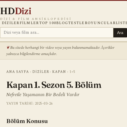
HD
Dizi
DIZI & FILM ANSIKLOPEDISI
DIZILER
FILMLER
TOP 100
BLOG
TESTLER
OYUNCULAR
LIST
Ara
Bu sitede herhangi bir video veya yayın bulunmamaktadır. İçerikler
yalnızca bilgilendirme amaçlıdır.
ANA SAYFA
›
DIZILER
›
KAPAN
›
1×5
Kapan 1. Sezon 5. Bölüm
Nefretle Yaşamanın Bir Bedeli Vardır
YAYIN TARIHI: 2025-03-26
Bölüm Konusu