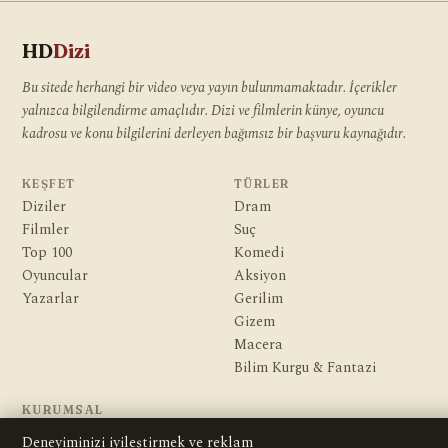
HD
Dizi
Bu sitede herhangi bir video veya yayın bulunmamaktadır. İçerikler
yalnızca bilgilendirme amaçlıdır. Dizi ve filmlerin künye, oyuncu
kadrosu ve konu bilgilerini derleyen bağımsız bir başvuru kaynağıdır.
KEŞFET
TÜRLER
Diziler
Dram
Filmler
Suç
Top 100
Komedi
Oyuncular
Aksiyon
Yazarlar
Gerilim
Gizem
Macera
Bilim Kurgu & Fantazi
KURUMSAL
Hakkımızda
Deneyiminizi iyileştirmek ve reklam