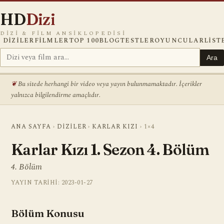
HD
Dizi
DIZI & FILM ANSIKLOPEDISI
DIZILER
FILMLER
TOP 100
BLOG
TESTLER
OYUNCULAR
LIST
Ara
Bu sitede herhangi bir video veya yayın bulunmamaktadır. İçerikler
yalnızca bilgilendirme amaçlıdır.
ANA SAYFA
›
DIZILER
›
KARLAR KIZI
›
1×4
Karlar Kızı 1. Sezon 4. Bölüm
4. Bölüm
YAYIN TARIHI: 2023-01-27
Bölüm Konusu