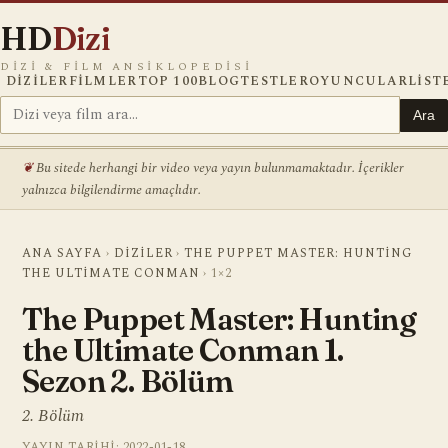
HD
Dizi
DIZI & FILM ANSIKLOPEDISI
DIZILER
FILMLER
TOP 100
BLOG
TESTLER
OYUNCULAR
LIST
Ara
Bu sitede herhangi bir video veya yayın bulunmamaktadır. İçerikler
yalnızca bilgilendirme amaçlıdır.
ANA SAYFA
›
DIZILER
›
THE PUPPET MASTER: HUNTING
THE ULTIMATE CONMAN
›
1×2
The Puppet Master: Hunting
the Ultimate Conman 1.
Sezon 2. Bölüm
2. Bölüm
YAYIN TARIHI: 2022-01-18