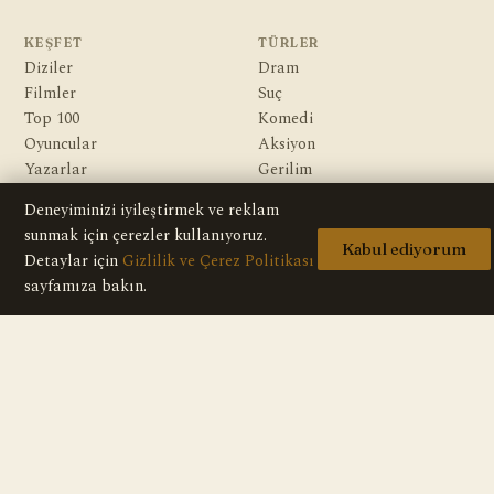
KEŞFET
TÜRLER
Diziler
Dram
Filmler
Suç
Top 100
Komedi
Oyuncular
Aksiyon
Yazarlar
Gerilim
Gizem
Deneyiminizi iyileştirmek ve reklam
Macera
sunmak için çerezler kullanıyoruz.
Bilim Kurgu & Fantazi
Kabul ediyorum
Detaylar için
Gizlilik ve Çerez Politikası
sayfamıza bakın.
KURUMSAL
Hakkımızda
Editoryal İlkeler
Veri Kaynakları
İletişim
Gizlilik Politikası
Telif / DMCA