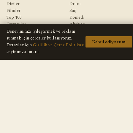
Diziler
Dram
Filmler
Suç
Top 100
Komedi
Oyuncular
Aksiyon
Yazarlar
Gerilim
Deneyiminizi iyileştirmek ve reklam
Gizem
sunmak için çerezler kullanıyoruz.
Kabul ediyorum
Macera
Detaylar için
Gizlilik ve Çerez Politikası
Bilim Kurgu & Fantazi
sayfamıza bakın.
KURUMSAL
Hakkımızda
Editoryal İlkeler
Veri Kaynakları
İletişim
Gizlilik Politikası
Telif / DMCA
© 2026 HD Dizi — Tüm içerikler bilgilendirme amaçlıdır; sitede hiçbir
video veya yayın bulunmaz.