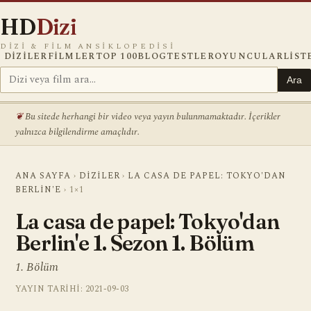
HD
Dizi
DIZI & FILM ANSIKLOPEDISI
DIZILER
FILMLER
TOP 100
BLOG
TESTLER
OYUNCULAR
LIST
Ara
Bu sitede herhangi bir video veya yayın bulunmamaktadır. İçerikler
yalnızca bilgilendirme amaçlıdır.
ANA SAYFA
›
DIZILER
›
LA CASA DE PAPEL: TOKYO'DAN
BERLIN'E
›
1×1
La casa de papel: Tokyo'dan
Berlin'e 1. Sezon 1. Bölüm
1. Bölüm
YAYIN TARIHI: 2021-09-03