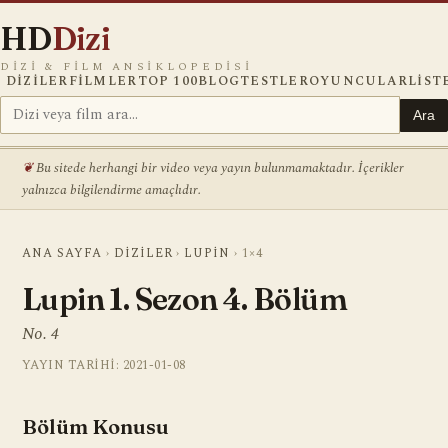
HD
Dizi
DIZI & FILM ANSIKLOPEDISI
DIZILER
FILMLER
TOP 100
BLOG
TESTLER
OYUNCULAR
LIST
Ara
Bu sitede herhangi bir video veya yayın bulunmamaktadır. İçerikler
yalnızca bilgilendirme amaçlıdır.
ANA SAYFA
›
DIZILER
›
LUPIN
›
1×4
Lupin 1. Sezon 4. Bölüm
No. 4
YAYIN TARIHI: 2021-01-08
Bölüm Konusu