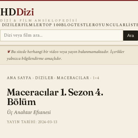
HD
Dizi
DIZI & FILM ANSIKLOPEDISI
DIZILER
FILMLER
TOP 100
BLOG
TESTLER
OYUNCULAR
LIST
Ara
Bu sitede herhangi bir video veya yayın bulunmamaktadır. İçerikler
yalnızca bilgilendirme amaçlıdır.
ANA SAYFA
›
DIZILER
›
MACERACILAR
›
1×4
Maceracılar 1. Sezon 4.
Bölüm
Üç Anahtar Efsanesi
YAYIN TARIHI: 2024-03-13