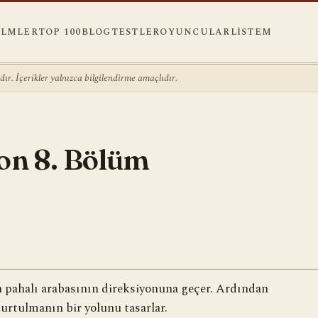
ILMLER
TOP 100
BLOG
TESTLER
OYUNCULAR
LISTEM
r. İçerikler yalnızca bilgilendirme amaçlıdır.
zon 8. Bölüm
ın pahalı arabasının direksiyonuna geçer. Ardından
urtulmanın bir yolunu tasarlar.