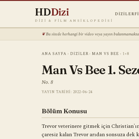
HD
Dizi
DIZILER
F
DIZI & FILM ANSIKLOPEDISI
Bu sitede herhangi bir video veya yayın bulunmamaktadı
ANA SAYFA
›
DIZILER
›
MAN VS BEE
›
1×8
Man Vs Bee 1. Se
No. 8
YAYIN TARIHI: 2022-06-24
Bölüm Konusu
Trevor veterinere gitmek için Christian'
çaresiz kalan Trevor arıdan sonsuza dek k