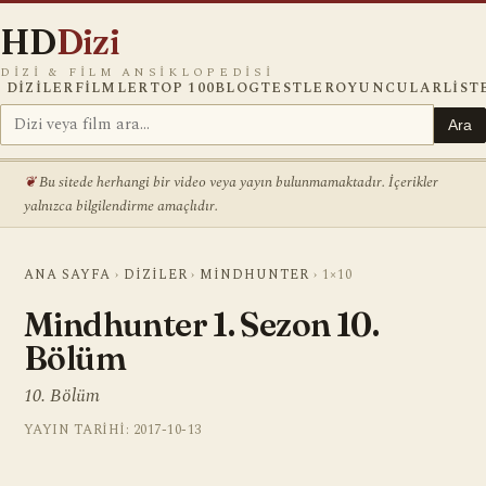
HD
Dizi
DIZI & FILM ANSIKLOPEDISI
DIZILER
FILMLER
TOP 100
BLOG
TESTLER
OYUNCULAR
LIST
Ara
Bu sitede herhangi bir video veya yayın bulunmamaktadır. İçerikler
yalnızca bilgilendirme amaçlıdır.
ANA SAYFA
›
DIZILER
›
MINDHUNTER
›
1×10
Mindhunter 1. Sezon 10.
Bölüm
10. Bölüm
YAYIN TARIHI: 2017-10-13