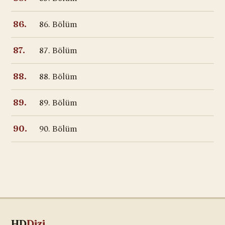
86. Bölüm
86.
87. Bölüm
87.
88. Bölüm
88.
89. Bölüm
89.
90. Bölüm
90.
HD
Dizi