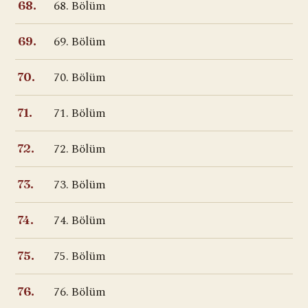
68. Bölüm
68.
69. Bölüm
69.
70. Bölüm
70.
71. Bölüm
71.
72. Bölüm
72.
73. Bölüm
73.
74. Bölüm
74.
75. Bölüm
75.
76. Bölüm
76.