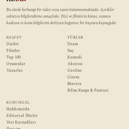
Bu sitede herhangi bir video veya yayın bulunmamaktadır. İçerikler
yalnızca bilgilendirme amaçlıdır. Dizi ve filmlerin künye, oyuncu
kadrosu ve konu bilgilerini derleyen bağımsız bir başvuru kaynağıdır.
KEŞFET
TÜRLER
Diziler
Dram
Filmler
Suç
Top 100
Komedi
Oyuncular
Aksiyon
Yazarlar
Gerilim
Gizem
Macera
Bilim Kurgu & Fantazi
KURUMSAL
Hakkımızda
Editoryal İlkeler
Veri Kaynakları