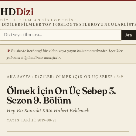
HD
Dizi
DIZI & FILM ANSIKLOPEDISI
DIZILER
FILMLER
TOP 100
BLOG
TESTLER
OYUNCULAR
LIST
Ara
Bu sitede herhangi bir video veya yayın bulunmamaktadır. İçerikler
yalnızca bilgilendirme amaçlıdır.
ANA SAYFA
›
DIZILER
›
ÖLMEK İÇIN ON ÜÇ SEBEP
›
3×9
Ölmek İçin On Üç Sebep 3.
Sezon 9. Bölüm
Hep Bir Sonraki Kötü Haberi Beklemek
YAYIN TARIHI: 2019-08-23