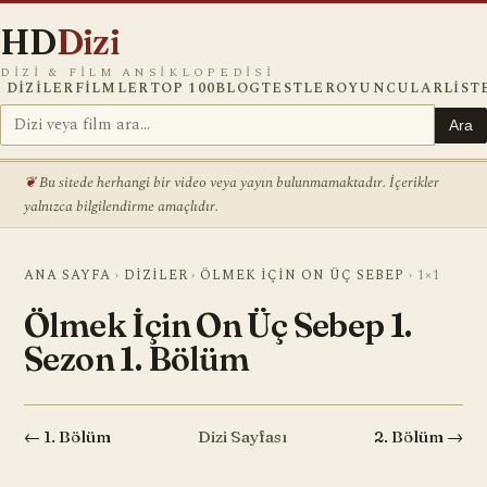
HD
Dizi
DIZI & FILM ANSIKLOPEDISI
DIZILER
FILMLER
TOP 100
BLOG
TESTLER
OYUNCULAR
LIST
Ara
Bu sitede herhangi bir video veya yayın bulunmamaktadır. İçerikler
yalnızca bilgilendirme amaçlıdır.
ANA SAYFA
›
DIZILER
›
ÖLMEK İÇIN ON ÜÇ SEBEP
›
1×1
Ölmek İçin On Üç Sebep 1.
Sezon 1. Bölüm
← 1. Bölüm
Dizi Sayfası
2. Bölüm →