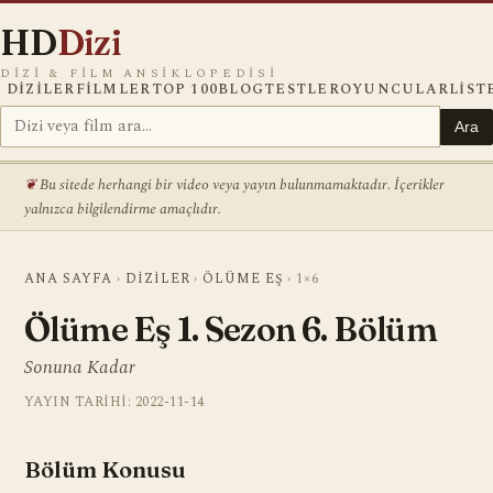
HD
Dizi
DIZI & FILM ANSIKLOPEDISI
DIZILER
FILMLER
TOP 100
BLOG
TESTLER
OYUNCULAR
LIST
Ara
Bu sitede herhangi bir video veya yayın bulunmamaktadır. İçerikler
yalnızca bilgilendirme amaçlıdır.
ANA SAYFA
›
DIZILER
›
ÖLÜME EŞ
›
1×6
Ölüme Eş 1. Sezon 6. Bölüm
Sonuna Kadar
YAYIN TARIHI: 2022-11-14
Bölüm Konusu