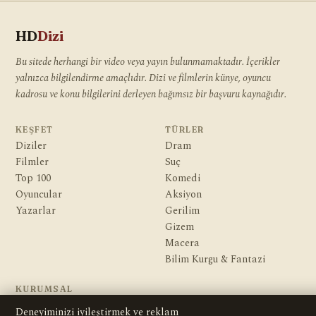
HD
Dizi
Bu sitede herhangi bir video veya yayın bulunmamaktadır. İçerikler
yalnızca bilgilendirme amaçlıdır. Dizi ve filmlerin künye, oyuncu
kadrosu ve konu bilgilerini derleyen bağımsız bir başvuru kaynağıdır.
KEŞFET
TÜRLER
Diziler
Dram
Filmler
Suç
Top 100
Komedi
Oyuncular
Aksiyon
Yazarlar
Gerilim
Gizem
Macera
Bilim Kurgu & Fantazi
KURUMSAL
Hakkımızda
Deneyiminizi iyileştirmek ve reklam