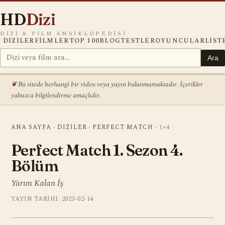
HD
Dizi
DIZI & FILM ANSIKLOPEDISI
DIZILER
FILMLER
TOP 100
BLOG
TESTLER
OYUNCULAR
LIST
Ara
Bu sitede herhangi bir video veya yayın bulunmamaktadır. İçerikler
yalnızca bilgilendirme amaçlıdır.
ANA SAYFA
›
DIZILER
›
PERFECT MATCH
›
1×4
Perfect Match 1. Sezon 4.
Bölüm
Yarım Kalan İş
YAYIN TARIHI: 2023-02-14