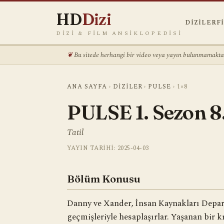
HD
Dizi
DIZILER
F
DIZI & FILM ANSIKLOPEDISI
Bu sitede herhangi bir video veya yayın bulunmamaktadı
ANA SAYFA
›
DIZILER
›
PULSE
›
1×8
PULSE 1. Sezon 8
Tatil
YAYIN TARIHI: 2025-04-03
Bölüm Konusu
Danny ve Xander, İnsan Kaynakları Depar
geçmişleriyle hesaplaşırlar. Yaşanan bir 