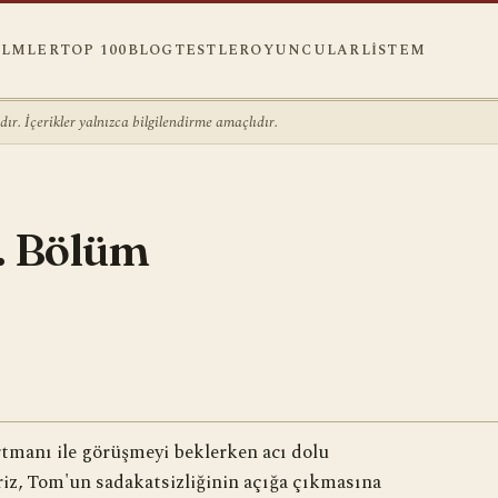
ILMLER
TOP 100
BLOG
TESTLER
OYUNCULAR
LISTEM
r. İçerikler yalnızca bilgilendirme amaçlıdır.
. Bölüm
tmanı ile görüşmeyi beklerken acı dolu
kriz, Tom'un sadakatsizliğinin açığa çıkmasına