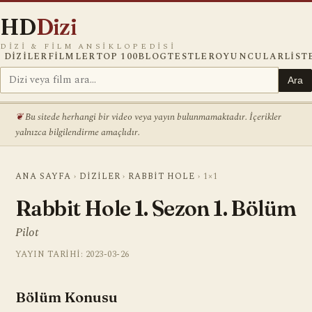
HD
Dizi
DIZI & FILM ANSIKLOPEDISI
DIZILER
FILMLER
TOP 100
BLOG
TESTLER
OYUNCULAR
LIST
Ara
Bu sitede herhangi bir video veya yayın bulunmamaktadır. İçerikler
yalnızca bilgilendirme amaçlıdır.
ANA SAYFA
›
DIZILER
›
RABBIT HOLE
›
1×1
Rabbit Hole 1. Sezon 1. Bölüm
Pilot
YAYIN TARIHI: 2023-03-26
Bölüm Konusu