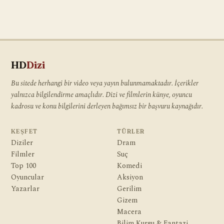
HD
Dizi
Bu sitede herhangi bir video veya yayın bulunmamaktadır. İçerikler
yalnızca bilgilendirme amaçlıdır. Dizi ve filmlerin künye, oyuncu
kadrosu ve konu bilgilerini derleyen bağımsız bir başvuru kaynağıdır.
KEŞFET
TÜRLER
Diziler
Dram
Filmler
Suç
Top 100
Komedi
Oyuncular
Aksiyon
Yazarlar
Gerilim
Gizem
Macera
Bilim Kurgu & Fantazi