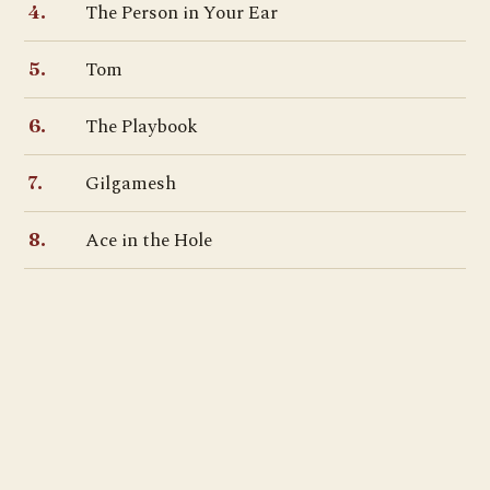
The Person in Your Ear
4.
Tom
5.
The Playbook
6.
Gilgamesh
7.
Ace in the Hole
8.