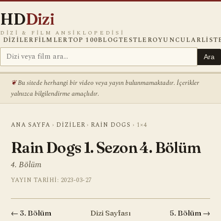
HD
Dizi
DIZI & FILM ANSIKLOPEDISI
DIZILER
FILMLER
TOP 100
BLOG
TESTLER
OYUNCULAR
LIST
Ara
Bu sitede herhangi bir video veya yayın bulunmamaktadır. İçerikler
yalnızca bilgilendirme amaçlıdır.
ANA SAYFA
›
DIZILER
›
RAIN DOGS
›
1×4
Rain Dogs 1. Sezon 4. Bölüm
4. Bölüm
YAYIN TARIHI: 2023-03-27
← 3. Bölüm
Dizi Sayfası
5. Bölüm →