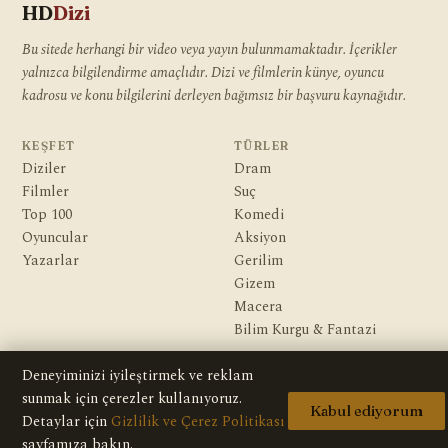
HD
Dizi
Bu sitede herhangi bir video veya yayın bulunmamaktadır. İçerikler
yalnızca bilgilendirme amaçlıdır. Dizi ve filmlerin künye, oyuncu
kadrosu ve konu bilgilerini derleyen bağımsız bir başvuru kaynağıdır.
KEŞFET
TÜRLER
Diziler
Dram
Filmler
Suç
Top 100
Komedi
Oyuncular
Aksiyon
Yazarlar
Gerilim
Gizem
Macera
Bilim Kurgu & Fantazi
KURUMSAL
Deneyiminizi iyileştirmek ve reklam
Hakkımızda
sunmak için çerezler kullanıyoruz.
Kabul ediyorum
Editoryal İlkeler
Detaylar için
Gizlilik ve Çerez Politikası
Veri Kaynakları
sayfamıza bakın.