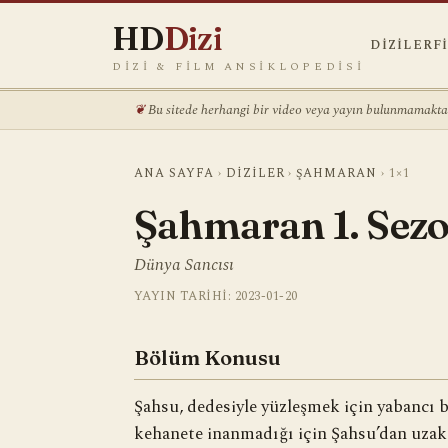
HD
Dizi
DIZILER
F
DIZI & FILM ANSIKLOPEDISI
Bu sitede herhangi bir video veya yayın bulunmamaktadı
ANA SAYFA
›
DIZILER
›
ŞAHMARAN
›
1×1
Şahmaran 1. Sezo
Dünya Sancısı
YAYIN TARIHI: 2023-01-20
Bölüm Konusu
Şahsu, dedesiyle yüzleşmek için yabancı b
kehanete inanmadığı için Şahsu’dan uzak 