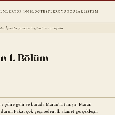
ILMLER
TOP 100
BLOG
TESTLER
OYUNCULAR
LISTEM
r. İçerikler yalnızca bilgilendirme amaçlıdır.
n 1. Bölüm
ir şehre gelir ve burada Maran’la tanışır. Maran
durur. Fakat çok geçmeden ilk alamet gerçekleşir.