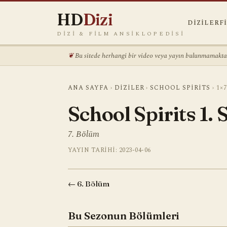
HD
Dizi
DIZILER
F
DIZI & FILM ANSIKLOPEDISI
Bu sitede herhangi bir video veya yayın bulunmamaktadı
ANA SAYFA
›
DIZILER
›
SCHOOL SPIRITS
›
1×7
School Spirits 1.
7. Bölüm
YAYIN TARIHI: 2023-04-06
← 6. Bölüm
Bu Sezonun Bölümleri