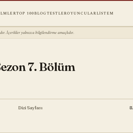
ILMLER
TOP 100
BLOG
TESTLER
OYUNCULAR
LISTEM
r. İçerikler yalnızca bilgilendirme amaçlıdır.
 Sezon 7. Bölüm
Dizi Sayfası
8