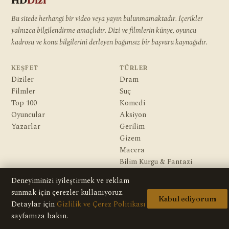
HD
Dizi
Bu sitede herhangi bir video veya yayın bulunmamaktadır. İçerikler
yalnızca bilgilendirme amaçlıdır. Dizi ve filmlerin künye, oyuncu
kadrosu ve konu bilgilerini derleyen bağımsız bir başvuru kaynağıdır.
KEŞFET
TÜRLER
Diziler
Dram
Filmler
Suç
Top 100
Komedi
Oyuncular
Aksiyon
Yazarlar
Gerilim
Gizem
Macera
Bilim Kurgu & Fantazi
Deneyiminizi iyileştirmek ve reklam
KURUMSAL
sunmak için çerezler kullanıyoruz.
Hakkımızda
Kabul ediyorum
Detaylar için
Gizlilik ve Çerez Politikası
Editoryal İlkeler
sayfamıza bakın.
Veri Kaynakları