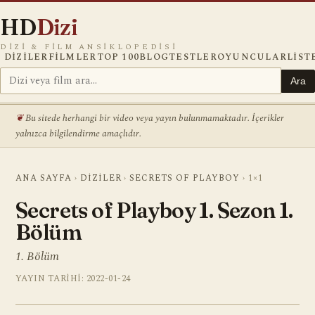
HD
Dizi
DIZI & FILM ANSIKLOPEDISI
DIZILER
FILMLER
TOP 100
BLOG
TESTLER
OYUNCULAR
LIST
Ara
Bu sitede herhangi bir video veya yayın bulunmamaktadır. İçerikler
yalnızca bilgilendirme amaçlıdır.
ANA SAYFA
›
DIZILER
›
SECRETS OF PLAYBOY
›
1×1
Secrets of Playboy 1. Sezon 1.
Bölüm
1. Bölüm
YAYIN TARIHI: 2022-01-24