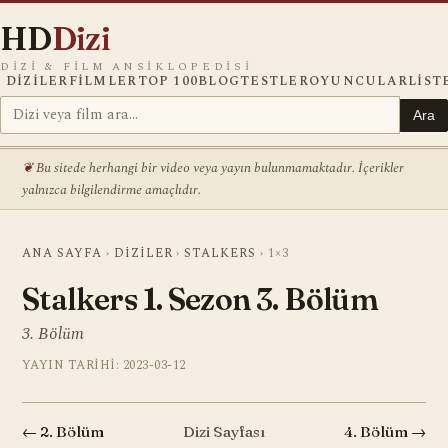
HD
Dizi
DIZI & FILM ANSIKLOPEDISI
DIZILER
FILMLER
TOP 100
BLOG
TESTLER
OYUNCULAR
LIST
Ara
Bu sitede herhangi bir video veya yayın bulunmamaktadır. İçerikler
yalnızca bilgilendirme amaçlıdır.
ANA SAYFA
›
DIZILER
›
STALKERS
›
1×3
Stalkers 1. Sezon 3. Bölüm
3. Bölüm
YAYIN TARIHI: 2023-03-12
← 2. Bölüm
Dizi Sayfası
4. Bölüm →