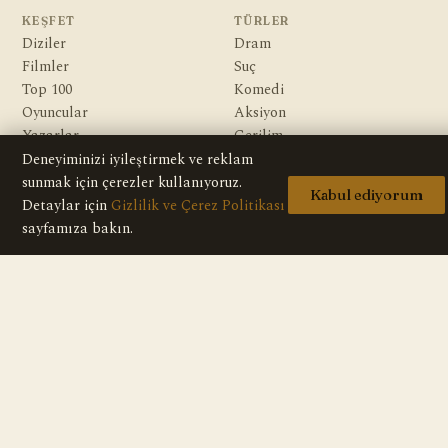
KEŞFET
TÜRLER
Diziler
Dram
Filmler
Suç
Top 100
Komedi
Oyuncular
Aksiyon
Yazarlar
Gerilim
Gizem
Deneyiminizi iyileştirmek ve reklam
Macera
sunmak için çerezler kullanıyoruz.
Kabul ediyorum
Bilim Kurgu & Fantazi
Detaylar için
Gizlilik ve Çerez Politikası
sayfamıza bakın.
KURUMSAL
Hakkımızda
Editoryal İlkeler
Veri Kaynakları
İletişim
Gizlilik Politikası
Telif / DMCA