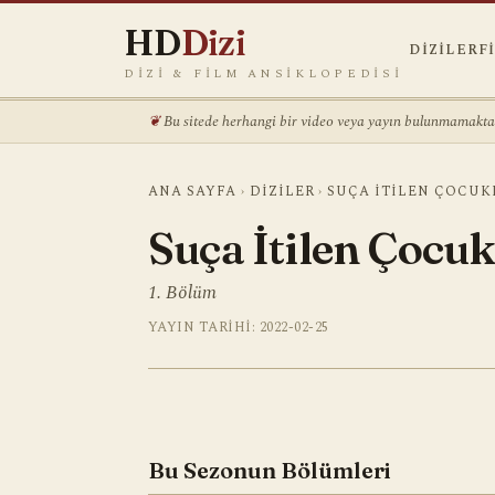
HD
Dizi
DIZILER
F
DIZI & FILM ANSIKLOPEDISI
Bu sitede herhangi bir video veya yayın bulunmamaktadı
ANA SAYFA
›
DIZILER
›
SUÇA İTILEN ÇOCUK
Suça İtilen Çocuk
1. Bölüm
YAYIN TARIHI: 2022-02-25
Bu Sezonun Bölümleri