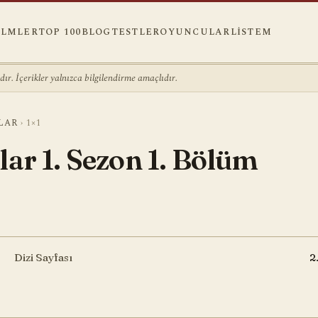
ILMLER
TOP 100
BLOG
TESTLER
OYUNCULAR
LISTEM
r. İçerikler yalnızca bilgilendirme amaçlıdır.
LAR
›
1×1
lar 1. Sezon 1. Bölüm
Dizi Sayfası
2