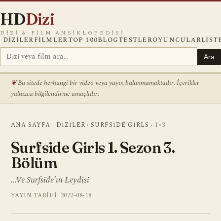
HD
Dizi
DIZI & FILM ANSIKLOPEDISI
DIZILER
FILMLER
TOP 100
BLOG
TESTLER
OYUNCULAR
LIST
Ara
Bu sitede herhangi bir video veya yayın bulunmamaktadır. İçerikler
yalnızca bilgilendirme amaçlıdır.
ANA SAYFA
›
DIZILER
›
SURFSIDE GIRLS
›
1×3
Surfside Girls 1. Sezon 3.
Bölüm
...Ve Surfside'ın Leydisi
YAYIN TARIHI: 2022-08-18