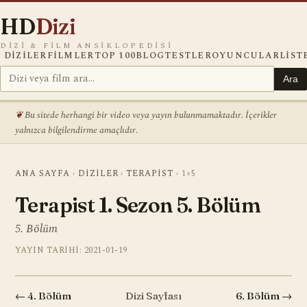
HD
Dizi
DIZI & FILM ANSIKLOPEDISI
DIZILER
FILMLER
TOP 100
BLOG
TESTLER
OYUNCULAR
LIST
Ara
Bu sitede herhangi bir video veya yayın bulunmamaktadır. İçerikler
yalnızca bilgilendirme amaçlıdır.
ANA SAYFA
›
DIZILER
›
TERAPIST
›
1×5
Terapist 1. Sezon 5. Bölüm
5. Bölüm
YAYIN TARIHI: 2021-01-19
← 4. Bölüm
Dizi Sayfası
6. Bölüm →