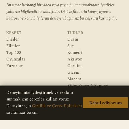
Bu sitede herhangi bir video veya yayın bulunmamaktadır. İçerikler
yalnızca bilgilendirme amaçlıdır. Dizi ve filmlerin künye, oyuncu
kadrosu ve konu bilgilerini derleyen bağımsız bir başvuru kaynağıdır.
KEŞFET
TÜRLER
Diziler
Dram
Filmler
Suç
Top 100
Komedi
Oyuncular
Aksiyon
Yazarlar
Gerilim
Gizem
Macera
Bilim Kurgu & Fantazi
Deneyiminizi iyileştirmek ve reklam
KURUMSAL
sunmak için çerezler kullanıyoruz.
Kabul ediyorum
Hakkımızda
Detaylar için
Gizlilik ve Çerez Politikası
Editoryal İlkeler
sayfamıza bakın.
Veri Kaynakları
İletişim