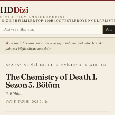
HD
Dizi
DIZI & FILM ANSIKLOPEDISI
DIZILER
FILMLER
TOP 100
BLOG
TESTLER
OYUNCULAR
LIST
Ara
Bu sitede herhangi bir video veya yayın bulunmamaktadır. İçerikler
yalnızca bilgilendirme amaçlıdır.
ANA SAYFA
›
DIZILER
›
THE CHEMISTRY OF DEATH
›
1×3
The Chemistry of Death 1.
Sezon 3. Bölüm
3. Bölüm
YAYIN TARIHI: 2023-01-26