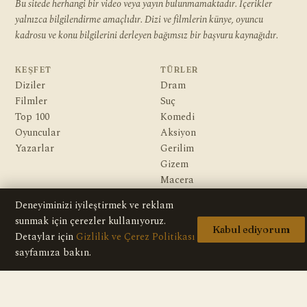
Bu sitede herhangi bir video veya yayın bulunmamaktadır. İçerikler
yalnızca bilgilendirme amaçlıdır. Dizi ve filmlerin künye, oyuncu
kadrosu ve konu bilgilerini derleyen bağımsız bir başvuru kaynağıdır.
KEŞFET
TÜRLER
Diziler
Dram
Filmler
Suç
Top 100
Komedi
Oyuncular
Aksiyon
Yazarlar
Gerilim
Gizem
Macera
Bilim Kurgu & Fantazi
Deneyiminizi iyileştirmek ve reklam
sunmak için çerezler kullanıyoruz.
KURUMSAL
Kabul ediyorum
Detaylar için
Gizlilik ve Çerez Politikası
Hakkımızda
sayfamıza bakın.
Editoryal İlkeler
Veri Kaynakları
İletişim
Gizlilik Politikası