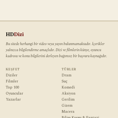
HD
Dizi
Bu sitede herhangi bir video veya yayın bulunmamaktadır. İçerikler
yalnızca bilgilendirme amaçlıdır. Dizi ve filmlerin künye, oyuncu
kadrosu ve konu bilgilerini derleyen bağımsız bir başvuru kaynağıdır.
KEŞFET
TÜRLER
Diziler
Dram
Filmler
Suç
Top 100
Komedi
Oyuncular
Aksiyon
Yazarlar
Gerilim
Gizem
Macera
Bilim Kurgu & Fantazi