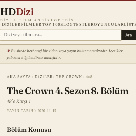
HD
Dizi
DIZI & FILM ANSIKLOPEDISI
DIZILER
FILMLER
TOP 100
BLOG
TESTLER
OYUNCULAR
LIST
Ara
Bu sitede herhangi bir video veya yayın bulunmamaktadır. İçerikler
yalnızca bilgilendirme amaçlıdır.
ANA SAYFA
›
DIZILER
›
THE CROWN
›
4×8
The Crown 4. Sezon 8. Bölüm
48'e Karşı 1
YAYIN TARIHI: 2020-11-15
Bölüm Konusu