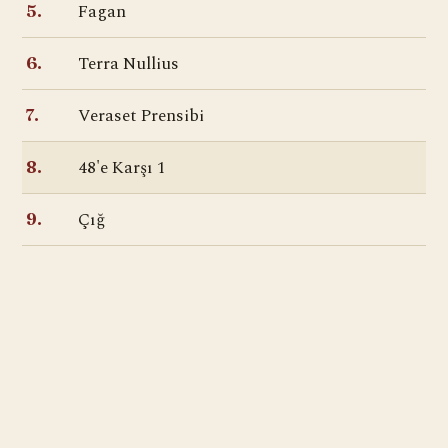
Fagan
5.
Terra Nullius
6.
Veraset Prensibi
7.
48'e Karşı 1
8.
Çığ
9.