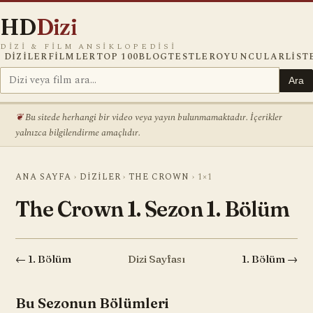
HD
Dizi
DIZI & FILM ANSIKLOPEDISI
DIZILER
FILMLER
TOP 100
BLOG
TESTLER
OYUNCULAR
LIST
Ara
Bu sitede herhangi bir video veya yayın bulunmamaktadır. İçerikler
yalnızca bilgilendirme amaçlıdır.
ANA SAYFA
›
DIZILER
›
THE CROWN
›
1×1
The Crown 1. Sezon 1. Bölüm
← 1. Bölüm
Dizi Sayfası
1. Bölüm →
Bu Sezonun Bölümleri