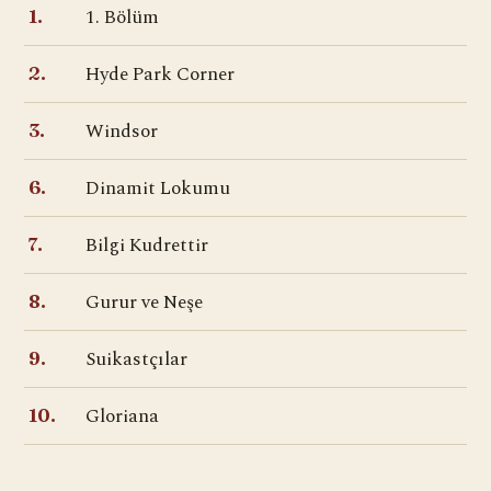
1. Bölüm
1.
Hyde Park Corner
2.
Windsor
3.
Dinamit Lokumu
6.
Bilgi Kudrettir
7.
Gurur ve Neşe
8.
Suikastçılar
9.
Gloriana
10.