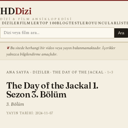
HD
Dizi
DIZI & FILM ANSIKLOPEDISI
DIZILER
FILMLER
TOP 100
BLOG
TESTLER
OYUNCULAR
LIST
Ara
Bu sitede herhangi bir video veya yayın bulunmamaktadır. İçerikler
yalnızca bilgilendirme amaçlıdır.
ANA SAYFA
›
DIZILER
›
THE DAY OF THE JACKAL
›
1×3
The Day of the Jackal 1.
Sezon 3. Bölüm
3. Bölüm
YAYIN TARIHI: 2024-11-07