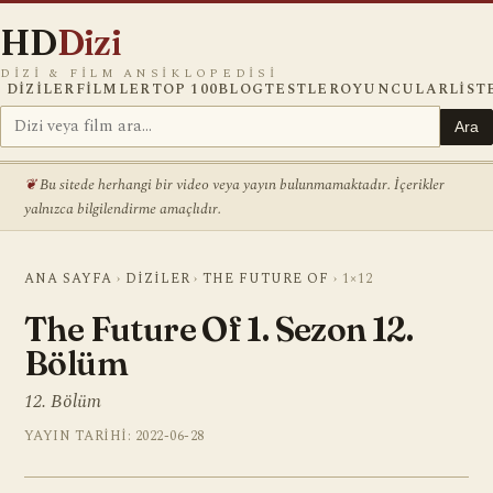
HD
Dizi
DIZI & FILM ANSIKLOPEDISI
DIZILER
FILMLER
TOP 100
BLOG
TESTLER
OYUNCULAR
LIST
Ara
Bu sitede herhangi bir video veya yayın bulunmamaktadır. İçerikler
yalnızca bilgilendirme amaçlıdır.
ANA SAYFA
›
DIZILER
›
THE FUTURE OF
›
1×12
The Future Of 1. Sezon 12.
Bölüm
12. Bölüm
YAYIN TARIHI: 2022-06-28