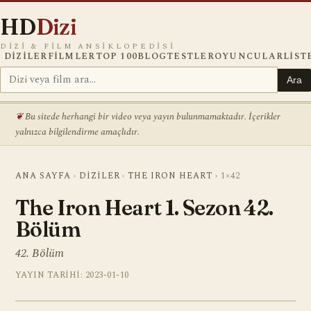
HD
Dizi
DIZI & FILM ANSIKLOPEDISI
DIZILER
FILMLER
TOP 100
BLOG
TESTLER
OYUNCULAR
LIST
Ara
Bu sitede herhangi bir video veya yayın bulunmamaktadır. İçerikler
yalnızca bilgilendirme amaçlıdır.
ANA SAYFA
›
DIZILER
›
THE IRON HEART
›
1×42
The Iron Heart 1. Sezon 42.
Bölüm
42. Bölüm
YAYIN TARIHI: 2023-01-10