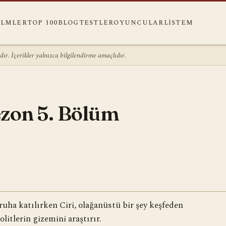
ILMLER
TOP 100
BLOG
TESTLER
OYUNCULAR
LISTEM
r. İçerikler yalnızca bilgilendirme amaçlıdır.
ezon 5. Bölüm
ruha katılırken Ciri, olağanüstü bir şey keşfeden
litlerin gizemini araştırır.