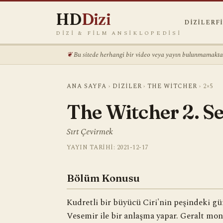
HD
Dizi
DIZILER
F
DIZI & FILM ANSIKLOPEDISI
Bu sitede herhangi bir video veya yayın bulunmamaktadı
ANA SAYFA
›
DIZILER
›
THE WITCHER
›
2×5
The Witcher 2. S
Sırt Çevirmek
YAYIN TARIHI: 2021-12-17
Bölüm Konusu
Kudretli bir büyücü Ciri'nin peşindeki gü
Vesemir ile bir anlaşma yapar. Geralt mono