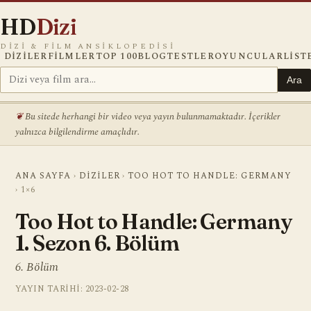
HD
Dizi
DIZI & FILM ANSIKLOPEDISI
DIZILER
FILMLER
TOP 100
BLOG
TESTLER
OYUNCULAR
LIST
Ara
Bu sitede herhangi bir video veya yayın bulunmamaktadır. İçerikler
yalnızca bilgilendirme amaçlıdır.
ANA SAYFA
›
DIZILER
›
TOO HOT TO HANDLE: GERMANY
›
1×6
Too Hot to Handle: Germany
1. Sezon 6. Bölüm
6. Bölüm
YAYIN TARIHI: 2023-02-28