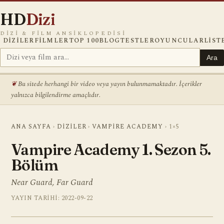
HD
Dizi
DIZI & FILM ANSIKLOPEDISI
DIZILER
FILMLER
TOP 100
BLOG
TESTLER
OYUNCULAR
LIST
Ara
Bu sitede herhangi bir video veya yayın bulunmamaktadır. İçerikler
yalnızca bilgilendirme amaçlıdır.
ANA SAYFA
›
DIZILER
›
VAMPIRE ACADEMY
›
1×5
Vampire Academy 1. Sezon 5.
Bölüm
Near Guard, Far Guard
YAYIN TARIHI: 2022-09-22