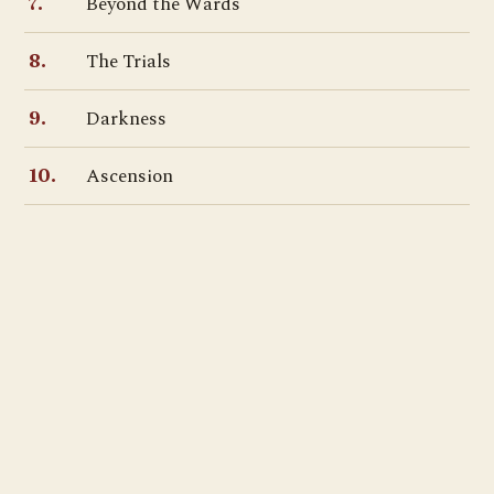
Beyond the Wards
7.
The Trials
8.
Darkness
9.
Ascension
10.