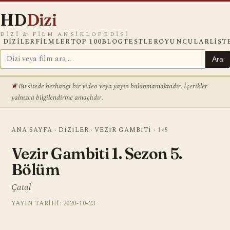
HD
Dizi
DIZI & FILM ANSIKLOPEDISI
DIZILER
FILMLER
TOP 100
BLOG
TESTLER
OYUNCULAR
LIST
Ara
Bu sitede herhangi bir video veya yayın bulunmamaktadır. İçerikler
yalnızca bilgilendirme amaçlıdır.
ANA SAYFA
›
DIZILER
›
VEZIR GAMBITI
›
1×5
Vezir Gambiti 1. Sezon 5.
Bölüm
Çatal
YAYIN TARIHI: 2020-10-23