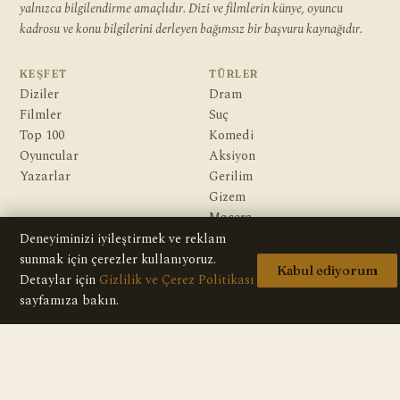
yalnızca bilgilendirme amaçlıdır. Dizi ve filmlerin künye, oyuncu
kadrosu ve konu bilgilerini derleyen bağımsız bir başvuru kaynağıdır.
KEŞFET
TÜRLER
Diziler
Dram
Filmler
Suç
Top 100
Komedi
Oyuncular
Aksiyon
Yazarlar
Gerilim
Gizem
Macera
Bilim Kurgu & Fantazi
Deneyiminizi iyileştirmek ve reklam
sunmak için çerezler kullanıyoruz.
Kabul ediyorum
KURUMSAL
Detaylar için
Gizlilik ve Çerez Politikası
Hakkımızda
sayfamıza bakın.
Editoryal İlkeler
Veri Kaynakları
İletişim
Gizlilik Politikası
Telif / DMCA