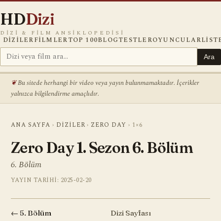
HD
Dizi
DIZI & FILM ANSIKLOPEDISI
DIZILER
FILMLER
TOP 100
BLOG
TESTLER
OYUNCULAR
LIST
Ara
Bu sitede herhangi bir video veya yayın bulunmamaktadır. İçerikler
yalnızca bilgilendirme amaçlıdır.
ANA SAYFA
›
DIZILER
›
ZERO DAY
›
1×6
Zero Day 1. Sezon 6. Bölüm
6. Bölüm
YAYIN TARIHI: 2025-02-20
← 5. Bölüm
Dizi Sayfası