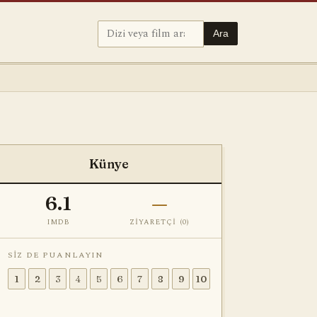
Ara
Künye
6.1
—
IMDB
ZIYARETÇI (
0
)
SIZ DE PUANLAYIN
1
2
3
4
5
6
7
8
9
10