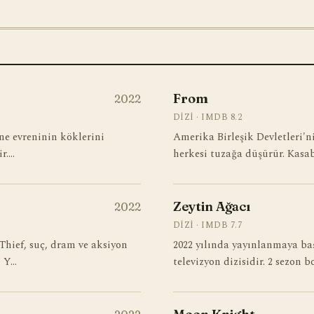
From
2022
DIZI · IMDB 8.2
one evreninin köklerini
Amerika Birleşik Devletleri'ni
ir.…
herkesi tuzağa düşürür. Kasab
Zeytin Ağacı
2022
DIZI · IMDB 7.7
Thief, suç, dram ve aksiyon
2022 yılında yayınlanmaya ba
. Y…
televizyon dizisidir. 2 sezon