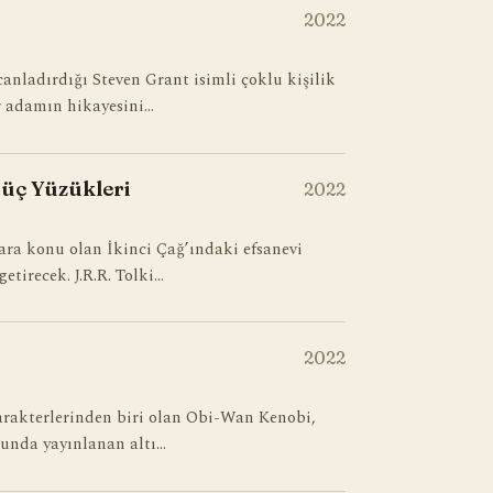
2022
anladırdığı Steven Grant isimli çoklu kişilik
 adamın hikayesini…
Güç Yüzükleri
2022
ara konu olan İkinci Çağ’ındaki efsanevi
etirecek. J.R.R. Tolki…
2022
arakterlerinden biri olan Obi-Wan Kenobi,
munda yayınlanan altı…