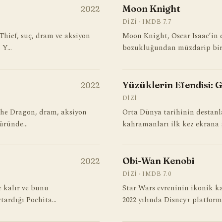
Moon Knight
2022
DIZI · IMDB 7.7
Thief, suç, dram ve aksiyon
Moon Knight, Oscar Isaac’in c
. Y…
bozukluğundan müzdarip bir
Yüzüklerin Efendisi: 
2022
DIZI
the Dragon, dram, aksiyon
Orta Dünya tarihinin destanl
türünde…
kahramanları ilk kez ekrana g
Obi-Wan Kenobi
2022
DIZI · IMDB 7.0
e kalır ve bunu
Star Wars evreninin ikonik k
rtardığı Pochita…
2022 yılında Disney+ platfor