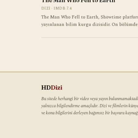
The Man Who Fell to Earth
DIZI · IMDB 7.4
The Man Who Fell to Earth, Showtime platfor
yayınlanan bilim kurgu dizisidir. On bölümde
HD
Dizi
Bu sitede herhangi bir video veya yayın bulunmamaktadır
yalnızca bilgilendirme amaçlıdır. Dizi ve filmlerin kün
ve konu bilgilerini derleyen bağımsız bir başvuru kaynağı