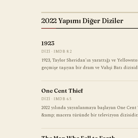
2022 Yapımı Diğer Diziler
1923
DIZI · IMDB 8.2
1923, Taylor Sheridan'ın yarattığı ve Yellowst
geçmişe taşıyan bir dram ve Vahşi Batı dizisid
One Cent Thief
DIZI · IMDB 6.5
2022 yılında yayınlanmaya başlayan One Cent 
&amp; macera türünde bir televizyon dizisidir