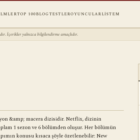
ILMLER
TOP 100
BLOG
TESTLER
OYUNCULAR
LISTEM
r. İçerikler yalnızca bilgilendirme amaçlıdır.
yon &amp; macera dizisidir. Netflix, dizinin
oplam 1 sezon ve 6 bölümden oluşur. Her bölümün
apımın konusu kısaca şöyle özetlenebilir: New