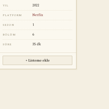
2022
YIL
Netflix
PLATFORM
1
SEZON
6
BÖLÜM
35 dk
SÜRE
+ Listeme ekle