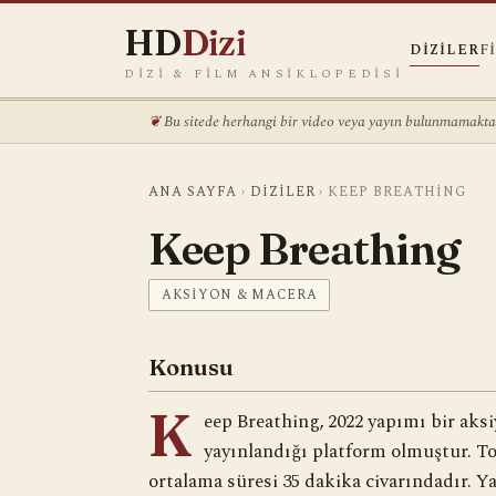
HD
Dizi
DIZILER
F
DIZI & FILM ANSIKLOPEDISI
Bu sitede herhangi bir video veya yayın bulunmamaktadı
ANA SAYFA
›
DIZILER
›
KEEP BREATHING
Keep Breathing
AKSIYON & MACERA
Konusu
K
eep Breathing, 2022 yapımı bir aksi
yayınlandığı platform olmuştur. T
ortalama süresi 35 dakika civarındadır. Y