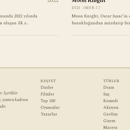
Moon Knight
2022
DIZI · IMDB 7.7
munda 2022 yılında
Moon Knight, Oscar Isaac’in c
n oluşan ilk s…
bozukluğundan müzdarip bir
KEŞFET
TÜRLER
Diziler
Dram
. İçerikler
Filmler
Suç
ye, oyuncu kadrosu
Top 100
Komedi
dır.
Oyuncular
Aksiyon
Yazarlar
Gerilim
Gizem
Macera