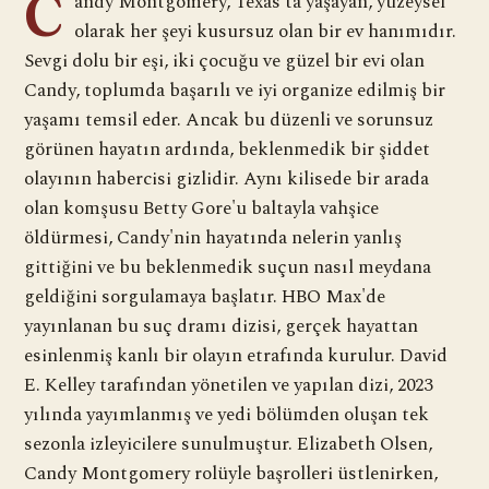
C
andy Montgomery, Texas'ta yaşayan, yüzeysel
olarak her şeyi kusursuz olan bir ev hanımıdır.
Sevgi dolu bir eşi, iki çocuğu ve güzel bir evi olan
Candy, toplumda başarılı ve iyi organize edilmiş bir
yaşamı temsil eder. Ancak bu düzenli ve sorunsuz
görünen hayatın ardında, beklenmedik bir şiddet
olayının habercisi gizlidir. Aynı kilisede bir arada
olan komşusu Betty Gore'u baltayla vahşice
öldürmesi, Candy'nin hayatında nelerin yanlış
gittiğini ve bu beklenmedik suçun nasıl meydana
geldiğini sorgulamaya başlatır. HBO Max'de
yayınlanan bu suç dramı dizisi, gerçek hayattan
esinlenmiş kanlı bir olayın etrafında kurulur. David
E. Kelley tarafından yönetilen ve yapılan dizi, 2023
yılında yayımlanmış ve yedi bölümden oluşan tek
sezonla izleyicilere sunulmuştur. Elizabeth Olsen,
Candy Montgomery rolüyle başrolleri üstlenirken,