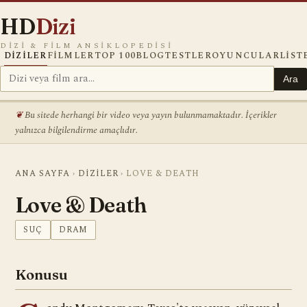
HD
Dizi
DIZI & FILM ANSIKLOPEDISI
DIZILER
FILMLER
TOP 100
BLOG
TESTLER
OYUNCULAR
LIST
Ara
Bu sitede herhangi bir video veya yayın bulunmamaktadır. İçerikler
yalnızca bilgilendirme amaçlıdır.
ANA SAYFA
›
DIZILER
›
LOVE & DEATH
Love & Death
SUÇ
DRAM
Konusu