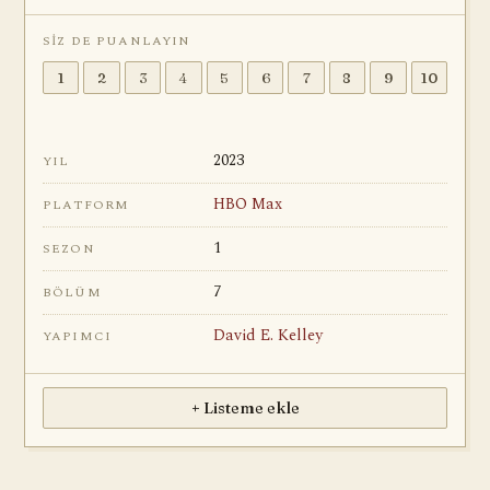
SIZ DE PUANLAYIN
1
2
3
4
5
6
7
8
9
10
2023
YIL
HBO Max
PLATFORM
1
SEZON
7
BÖLÜM
David E. Kelley
YAPIMCI
+ Listeme ekle