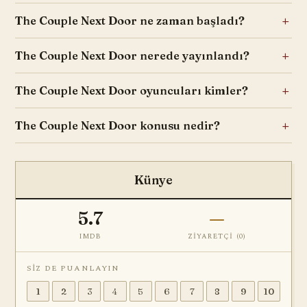
The Couple Next Door ne zaman başladı?
The Couple Next Door nerede yayınlandı?
The Couple Next Door oyuncuları kimler?
The Couple Next Door konusu nedir?
Künye
5.7
—
IMDB
ZIYARETÇI (
0
)
SIZ DE PUANLAYIN
1
2
3
4
5
6
7
8
9
10