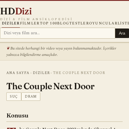
HD
Dizi
DIZI & FILM ANSIKLOPEDISI
DIZILER
FILMLER
TOP 100
BLOG
TESTLER
OYUNCULAR
LIST
Ara
Bu sitede herhangi bir video veya yayın bulunmamaktadır. İçerikler
yalnızca bilgilendirme amaçlıdır.
ANA SAYFA
›
DIZILER
›
THE COUPLE NEXT DOOR
The Couple Next Door
SUÇ
DRAM
Konusu