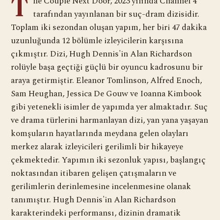
T
he Couple Next Door, 2023 yılında Channel 4
tarafından yayınlanan bir suç-dram dizisidir.
Toplam iki sezondan oluşan yapım, her biri 47 dakika
uzunluğunda 12 bölümle izleyicilerin karşısına
çıkmıştır. Dizi, Hugh Dennis'in Alan Richardson
rolüyle başa geçtiği güçlü bir oyuncu kadrosunu bir
araya getirmiştir. Eleanor Tomlinson, Alfred Enoch,
Sam Heughan, Jessica De Gouw ve Ioanna Kimbook
gibi yetenekli isimler de yapımda yer almaktadır. Suç
ve drama türlerini harmanlayan dizi, yan yana yaşayan
komşuların hayatlarında meydana gelen olayları
merkez alarak izleyicileri gerilimli bir hikayeye
çekmektedir. Yapımın iki sezonluk yapısı, başlangıç
noktasından itibaren gelişen çatışmaların ve
gerilimlerin derinlemesine incelenmesine olanak
tanımıştır. Hugh Dennis'in Alan Richardson
karakterindeki performansı, dizinin dramatik