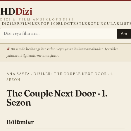
HD
Dizi
DIZI & FILM ANSIKLOPEDISI
DIZILER
FILMLER
TOP 100
BLOG
TESTLER
OYUNCULAR
LIST
Ara
Bu sitede herhangi bir video veya yayın bulunmamaktadır. İçerikler
yalnızca bilgilendirme amaçlıdır.
ANA SAYFA
›
DIZILER
›
THE COUPLE NEXT DOOR
›
1.
SEZON
The Couple Next Door · 1.
Sezon
Bölümler