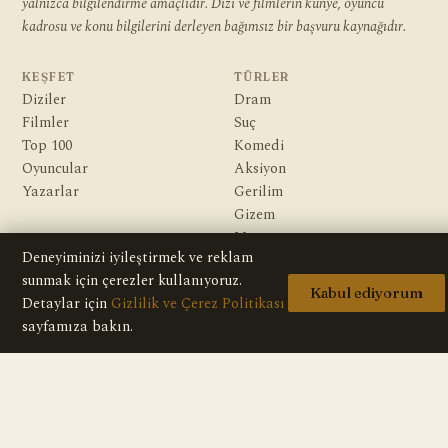
yalnızca bilgilendirme amaçlıdır. Dizi ve filmlerin künye, oyuncu
kadrosu ve konu bilgilerini derleyen bağımsız bir başvuru kaynağıdır.
KEŞFET
TÜRLER
Diziler
Dram
Filmler
Suç
Top 100
Komedi
Oyuncular
Aksiyon
Yazarlar
Gerilim
Gizem
Macera
Deneyiminizi iyileştirmek ve reklam
Bilim Kurgu & Fantazi
sunmak için çerezler kullanıyoruz.
Kabul ediyorum
Detaylar için
Gizlilik ve Çerez Politikası
KURUMSAL
Hakkımızda
sayfamıza bakın.
Editoryal İlkeler
Veri Kaynakları
İletişim
Gizlilik Politikası
Telif / DMCA