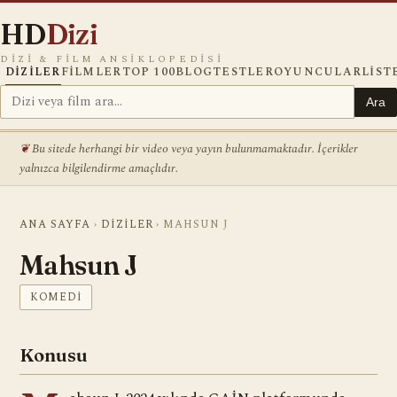
HD
Dizi
DIZI & FILM ANSIKLOPEDISI
DIZILER
FILMLER
TOP 100
BLOG
TESTLER
OYUNCULAR
LIST
Ara
Bu sitede herhangi bir video veya yayın bulunmamaktadır. İçerikler
yalnızca bilgilendirme amaçlıdır.
ANA SAYFA
›
DIZILER
›
MAHSUN J
Mahsun J
KOMEDI
Konusu