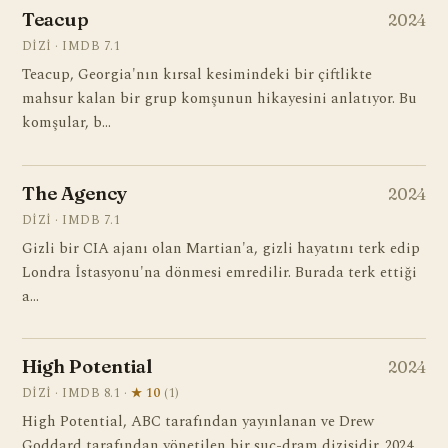
Teacup
2024
DIZI · IMDB 7.1
Teacup, Georgia'nın kırsal kesimindeki bir çiftlikte
mahsur kalan bir grup komşunun hikayesini anlatıyor. Bu
komşular, b…
The Agency
2024
DIZI · IMDB 7.1
Gizli bir CIA ajanı olan Martian'a, gizli hayatını terk edip
Londra İstasyonu'na dönmesi emredilir. Burada terk ettiği
a…
High Potential
2024
DIZI · IMDB 8.1 ·
★ 10
(1)
High Potential, ABC tarafından yayınlanan ve Drew
Goddard tarafından yönetilen bir suç-dram dizisidir. 2024