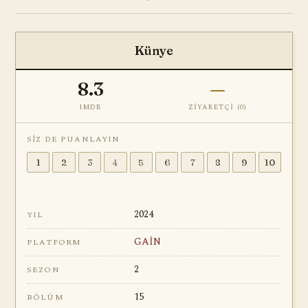
Künye
8.3
—
IMDB
ZIYARETÇI (
0
)
SIZ DE PUANLAYIN
1
2
3
4
5
6
7
8
9
10
2024
YIL
GAİN
PLATFORM
2
SEZON
15
BÖLÜM