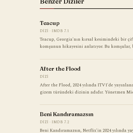
Benzer Diziler
Teacup
DIZI · IMDB 7.1
Teacup, Georgia'nın kırsal kesimindeki bir çi
komşunun hikayesini anlatıyor. Bu komşular,
After the Flood
DIZI
After the Flood, 2024 yılında ITV1'de yayınla
gizem türündeki dizinin adıdır. Yönetmen Mi
Beni Kandıramazsın
DIZI · IMDB 7.2
Beni Kandıramazsın, Netflix'in 2024 yılında y