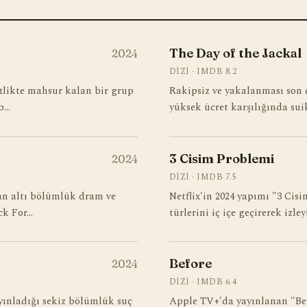
The Day of the Jackal
2024
DIZI · IMDB 8.2
ftlikte mahsur kalan bir grup
Rakipsiz ve yakalanması son d
 b…
yüksek ücret karşılığında sui
3 Cisim Problemi
2024
DIZI · IMDB 7.5
nan altı bölümlük dram ve
Netflix'in 2024 yapımı "3 Cis
ck For…
türlerini iç içe geçirerek izle
Before
2024
DIZI · IMDB 6.4
ayınladığı sekiz bölümlük suç
Apple TV+'da yayınlanan "Befo