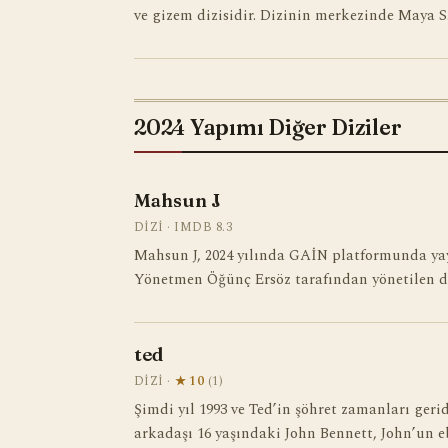
ve gizem dizisidir. Dizinin merkezinde Maya 
2024 Yapımı Diğer Diziler
Mahsun J
DIZI · IMDB 8.3
Mahsun J, 2024 yılında GAİN platformunda yay
Yönetmen Öğünç Ersöz tarafından yönetilen di
ted
DIZI ·
★ 10
(1)
Şimdi yıl 1993 ve Ted’in şöhret zamanları geri
arkadaşı 16 yaşındaki John Bennett, John’un 