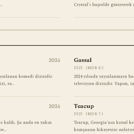
S…
Crystal'ı başrolde göstererek
Gassal
2024
DIZI · IMDB 8.2
ınlanan komedi dizisidir.
2024 yılında yayınlanmaya ba
zi, to…
televizyon dizisidir. Yapım, 
Teacup
2024
DIZI · IMDB 7.1
de kaldı. Şu anda en yakın
Teacup, Georgia'nın kırsal ke
ebe…
komşunun hikayesini anlatıyo