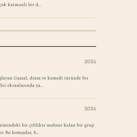
 çok katmanlı bir d…
2024
şlayan Gassal, dram ve komedi türünde bir
tabii ekranlarında ya…
2024
simindeki bir çiftlikte mahsur kalan bir grup
r. Bu komşular, b…