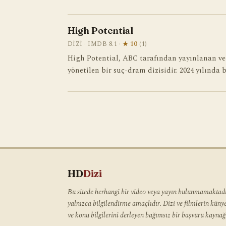
High Potential
DIZI · IMDB 8.1 ·
★ 10
(1)
High Potential, ABC tarafından yayınlanan v
yönetilen bir suç-dram dizisidir. 2024 yılında 
HD
Dizi
Bu sitede herhangi bir video veya yayın bulunmamaktadır
yalnızca bilgilendirme amaçlıdır. Dizi ve filmlerin kün
ve konu bilgilerini derleyen bağımsız bir başvuru kaynağı