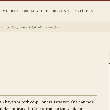
ILMLER
TOP 100
BLOG
TESTLER
OYUNCULAR
LISTEM
r. İçerikler yalnızca bilgilendirme amaçlıdır.
gizli hayatını terk edip Londra İstasyonu'na dönmesi
yeniden ortaya çıktığında, romantizm yeniden