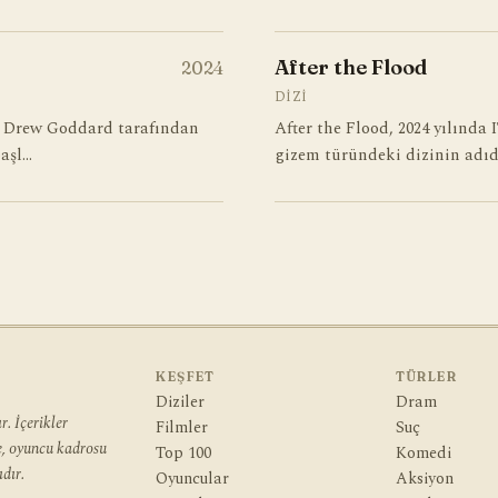
After the Flood
2024
DIZI
e Drew Goddard tarafından
After the Flood, 2024 yılında
başl…
gizem türündeki dizinin adı
KEŞFET
TÜRLER
Diziler
Dram
. İçerikler
Filmler
Suç
ye, oyuncu kadrosu
Top 100
Komedi
dır.
Oyuncular
Aksiyon