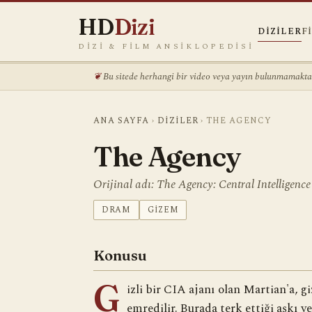
HD
Dizi
DIZILER
F
DIZI & FILM ANSIKLOPEDISI
Bu sitede herhangi bir video veya yayın bulunmamaktadı
ANA SAYFA
›
DIZILER
›
THE AGENCY
The Agency
Orijinal adı: The Agency: Central Intelligence
DRAM
GIZEM
Konusu
G
izli bir CIA ajanı olan Martian'a, 
emredilir. Burada terk ettiği aşkı 