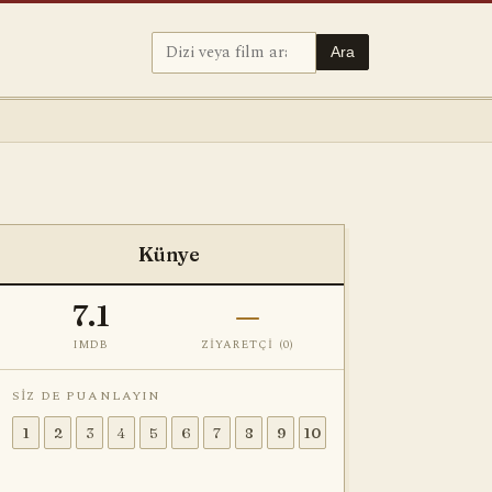
Ara
Künye
7.1
—
IMDB
ZIYARETÇI (
0
)
SIZ DE PUANLAYIN
1
2
3
4
5
6
7
8
9
10