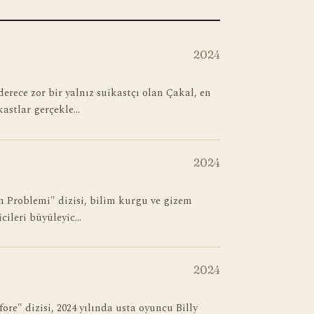
2024
erece zor bir yalnız suikastçı olan Çakal, en
kastlar gerçekle…
2024
im Problemi" dizisi, bilim kurgu ve gizem
yicileri büyüleyic…
2024
re" dizisi, 2024 yılında usta oyuncu Billy