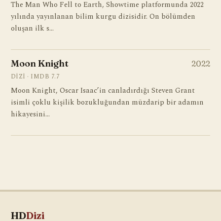
The Man Who Fell to Earth, Showtime platformunda 2022
yılında yayınlanan bilim kurgu dizisidir. On bölümden
oluşan ilk s…
Moon Knight
2022
DIZI · IMDB 7.7
Moon Knight, Oscar Isaac’in canladırdığı Steven Grant
isimli çoklu kişilik bozukluğundan müzdarip bir adamın
hikayesini…
HD
Dizi