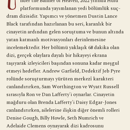
U
nder the Banner of Heaven, 2022 yılında Hulu
platformunda yayımlanan yedi bölümlük suç-
dram dizisidir. Yapımcı ve yönetmen Dustin Lance
Black tarafından hazırlanan bu seri, karanlık bir
cinayetin ardından gelen soruştuma ve bunun altında
yatan katmanlı motivasyonları derinlemesine
incelemektedir. Her bölümü yaklaşık 68 dakika olan
dizi, gerçek olaylara dayalı bir hikayeyi ekrana
taşıyarak izleyicileri başından sonuna kadar meşgul
etmeyi hedefler. Andrew Garfield, Dedektif Jeb Pyre
rolünde soruşturmayı yürüten merkezî karakteri
canlandırırken, Sam Worthington ve Wyatt Russell
sırasıyla Ron ve Dan Lafferty'i oynarlar. Cinayetin
mağduru olan Brenda Lafferty'i Daisy Edgar-Jones
canlandırırken, ailelerine ilişkin diğer önemli rolleri
Denise Gough, Billy Howle, Seth Numrich ve
Adelaide Clemens oynayarak dizi kadrosunu