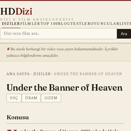
HD
Dizi
DIZI & FILM ANSIKLOPEDISI
DIZILER
FILMLER
TOP 100
BLOG
TESTLER
OYUNCULAR
LIST
Ara
Bu sitede herhangi bir video veya yayın bulunmamaktadır. İçerikler
yalnızca bilgilendirme amaçlıdır.
ANA SAYFA
›
DIZILER
›
UNDER THE BANNER OF HEAVEN
Under the Banner of Heaven
SUÇ
DRAM
GIZEM
Konusu