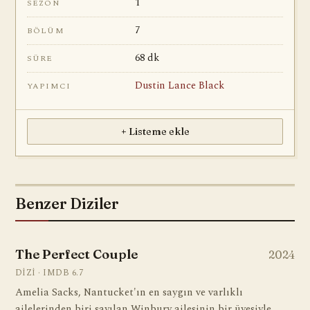
1
SEZON
7
BÖLÜM
68 dk
SÜRE
Dustin Lance Black
YAPIMCI
+ Listeme ekle
Benzer Diziler
The Perfect Couple
2024
DIZI · IMDB 6.7
Amelia Sacks, Nantucket'ın en saygın ve varlıklı
ailelerinden biri sayılan Winbury ailesinin bir üyesiyle