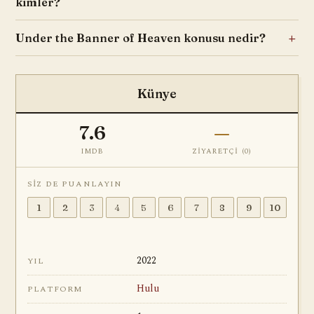
kimler?
Under the Banner of Heaven konusu nedir?
Künye
7.6
—
IMDB
ZIYARETÇI (
0
)
SIZ DE PUANLAYIN
1
2
3
4
5
6
7
8
9
10
2022
YIL
Hulu
PLATFORM