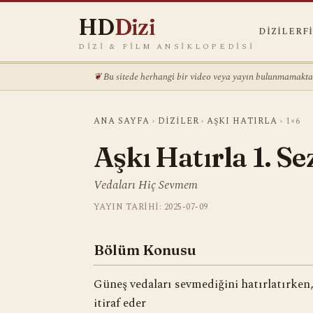
HD
Dizi
DIZILER
F
DIZI & FILM ANSIKLOPEDISI
Bu sitede herhangi bir video veya yayın bulunmamaktadı
ANA SAYFA
›
DIZILER
›
AŞKI HATIRLA
›
1×6
Aşkı Hatırla 1. S
Vedaları Hiç Sevmem
YAYIN TARIHI: 2025-07-09
Bölüm Konusu
Güneş vedaları sevmediğini hatırlatırke
itiraf eder