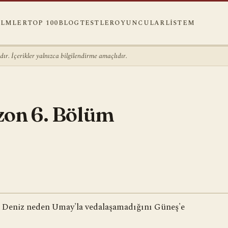
ILMLER
TOP 100
BLOG
TESTLER
OYUNCULAR
LISTEM
r. İçerikler yalnızca bilgilendirme amaçlıdır.
ezon 6. Bölüm
n, Deniz neden Umay'la vedalaşamadığını Güneş'e