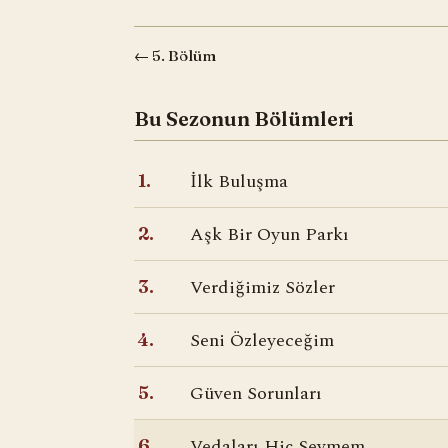
← 5. Bölüm
Bu Sezonun Bölümleri
İlk Buluşma
1.
Aşk Bir Oyun Parkı
2.
Verdiğimiz Sözler
3.
Seni Özleyeceğim
4.
Güven Sorunları
5.
Vedaları Hiç Sevmem
6.