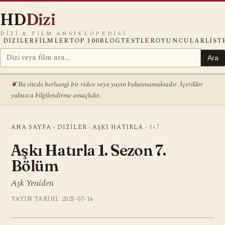
HD
Dizi
DIZI & FILM ANSIKLOPEDISI
DIZILER
FILMLER
TOP 100
BLOG
TESTLER
OYUNCULAR
LIST
Ara
Bu sitede herhangi bir video veya yayın bulunmamaktadır. İçerikler
yalnızca bilgilendirme amaçlıdır.
ANA SAYFA
›
DIZILER
›
AŞKI HATIRLA
›
1×7
Aşkı Hatırla 1. Sezon 7.
Bölüm
Aşk Yeniden
YAYIN TARIHI: 2025-07-16