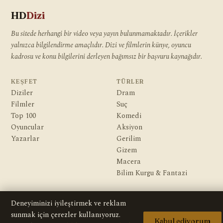
HD
Dizi
Bu sitede herhangi bir video veya yayın bulunmamaktadır. İçerikler
yalnızca bilgilendirme amaçlıdır. Dizi ve filmlerin künye, oyuncu
kadrosu ve konu bilgilerini derleyen bağımsız bir başvuru kaynağıdır.
KEŞFET
TÜRLER
Diziler
Dram
Filmler
Suç
Top 100
Komedi
Oyuncular
Aksiyon
Yazarlar
Gerilim
Gizem
Macera
Bilim Kurgu & Fantazi
KURUMSAL
Deneyiminizi iyileştirmek ve reklam
Hakkımızda
sunmak için çerezler kullanıyoruz.
Editoryal İlkeler
Kabul ediyorum