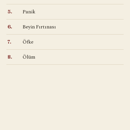
Panik
5.
Beyin Fırtınası
6.
Öfke
7.
Ölüm
8.