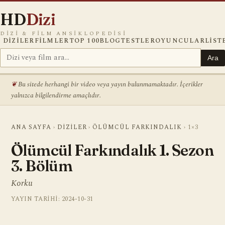
HD
Dizi
DIZI & FILM ANSIKLOPEDISI
DIZILER
FILMLER
TOP 100
BLOG
TESTLER
OYUNCULAR
LIST
Ara
Bu sitede herhangi bir video veya yayın bulunmamaktadır. İçerikler
yalnızca bilgilendirme amaçlıdır.
ANA SAYFA
›
DIZILER
›
ÖLÜMCÜL FARKINDALIK
›
1×3
Ölümcül Farkındalık 1. Sezon
3. Bölüm
Korku
YAYIN TARIHI: 2024-10-31