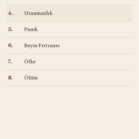
Utanmazlık
4.
Panik
5.
Beyin Fırtınası
6.
Öfke
7.
Ölüm
8.