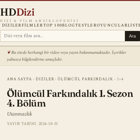
HD
Dizi
DIZI & FILM ANSIKLOPEDISI
DIZILER
FILMLER
TOP 100
BLOG
TESTLER
OYUNCULAR
LIST
Ara
Bu sitede herhangi bir video veya yayın bulunmamaktadır. İçerikler
yalnızca bilgilendirme amaçlıdır.
ANA SAYFA
›
DIZILER
›
ÖLÜMCÜL FARKINDALIK
›
1×4
Ölümcül Farkındalık 1. Sezon
4. Bölüm
Utanmazlık
YAYIN TARIHI: 2024-10-31