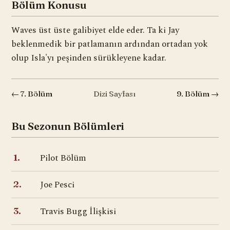
Bölüm Konusu
Waves üst üste galibiyet elde eder. Ta ki Jay
beklenmedik bir patlamanın ardından ortadan yok
olup Isla'yı peşinden sürükleyene kadar.
← 7. Bölüm
Dizi Sayfası
9. Bölüm →
Bu Sezonun Bölümleri
Pilot Bölüm
1.
Joe Pesci
2.
Travis Bugg İlişkisi
3.