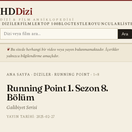
HD
Dizi
DIZI & FILM ANSIKLOPEDISI
DIZILER
FILMLER
TOP 100
BLOG
TESTLER
OYUNCULAR
LIST
Ara
Bu sitede herhangi bir video veya yayın bulunmamaktadır. İçerikler
yalnızca bilgilendirme amaçlıdır.
ANA SAYFA
›
DIZILER
›
RUNNING POINT
›
1×8
Running Point 1. Sezon 8.
Bölüm
Galibiyet Serisi
YAYIN TARIHI: 2025-02-27