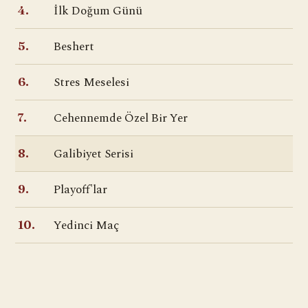
İlk Doğum Günü
4.
Beshert
5.
Stres Meselesi
6.
Cehennemde Özel Bir Yer
7.
Galibiyet Serisi
8.
Playoff'lar
9.
Yedinci Maç
10.